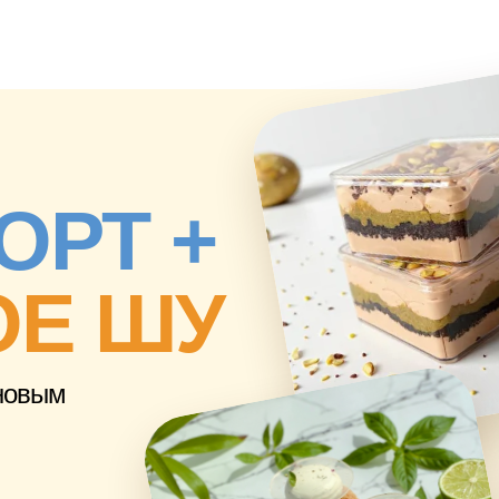
ОРТ +
ОЕ
ШУ
 новым