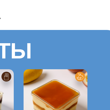
А
РТЫ