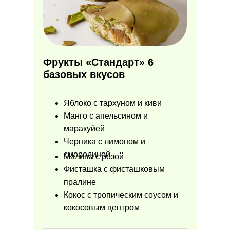
Фрукты
«
Стандарт
»
6
базовых вкусов
Яблоко с тархуном и киви
Манго с апельсином и
маракуйей
Черника с лимоном и
смородиной
Малина с розой
Фисташка с фисташковым
пралине
Кокос с тропическим соусом и
кокосовым центром