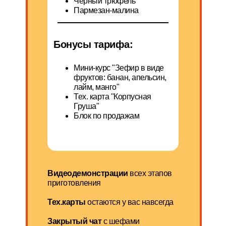
Черный трюфель
Пармезан-малина
Бонусы тарифа:
Мини-курс "Зефир в виде
фруктов: банан, апельсин,
лайм, манго"
Тех. карта "Корпусная
Груша"
Блок по продажам
Видеодемонстрации
всех этапов
приготовления
Тех.карты
остаются у вас навсегда
Закрытый чат
с шефами