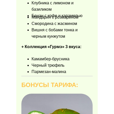
Клубника с лимоном и
базиликом
Банан с кофе и карамелью
Мандарин с розмарином
Смородина с жасмином
Вишня с бобами тонка и
черным кунжутом
+ Коллекция «Гурмэ» 3 вкуса:
Камамбер-брусника
Черный трюфель
Пармезан-малина
БОНУСЫ ТАРИФА: